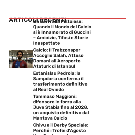
ARTICOLI RECENTI
Da Sarri alla Pistoiese:
Quando il Mondo del Calcio
si è Innamorato di Guccini
– Amicizie, Tifosi e Storie
Inaspettate
Calcio: Il Trabzonspor
Accoglie Salah, Atteso
Domani all’Aeroporto
Ataturk di Istanbul
Estanislau Pedrola: la
Sampdoria conferma il
trasferimento definitivo
al Real Oviedo
Tommaso Maggioni:
difensore in forza alla
Juve Stabia fino al 2028,
un acquisto definitivo dal
Mantova Calcio
Chivu e il Derby Speciale:
Perché i Trofei d’Agosto