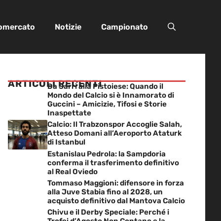
iomercato
Notizie
Campionato
ARTICOLI RECENTI
Da Sarri alla Pistoiese: Quando il
Mondo del Calcio si è Innamorato di
Guccini – Amicizie, Tifosi e Storie
Inaspettate
Calcio: Il Trabzonspor Accoglie Salah,
Atteso Domani all’Aeroporto Ataturk
di Istanbul
Estanislau Pedrola: la Sampdoria
conferma il trasferimento definitivo
al Real Oviedo
Tommaso Maggioni: difensore in forza
alla Juve Stabia fino al 2028, un
acquisto definitivo dal Mantova Calcio
Chivu e il Derby Speciale: Perché i
Trofei d’Agosto Non Contano e la