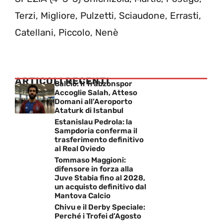
Terzi, Migliore, Pulzetti, Sciaudone, Errasti,
Catellani, Piccolo, Nenè
ARTICOLI RECENTI
Calcio: Il Trabzonspor
Accoglie Salah, Atteso
Domani all’Aeroporto
Ataturk di Istanbul
Estanislau Pedrola: la
Sampdoria conferma il
trasferimento definitivo
al Real Oviedo
Tommaso Maggioni:
difensore in forza alla
Juve Stabia fino al 2028,
un acquisto definitivo dal
Mantova Calcio
Chivu e il Derby Speciale:
Perché i Trofei d’Agosto