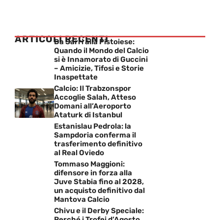
ARTICOLI RECENTI
Da Sarri alla Pistoiese:
Quando il Mondo del Calcio
si è Innamorato di Guccini
– Amicizie, Tifosi e Storie
Inaspettate
Calcio: Il Trabzonspor
Accoglie Salah, Atteso
Domani all’Aeroporto
Ataturk di Istanbul
Estanislau Pedrola: la
Sampdoria conferma il
trasferimento definitivo
al Real Oviedo
Tommaso Maggioni:
difensore in forza alla
Juve Stabia fino al 2028,
un acquisto definitivo dal
Mantova Calcio
Chivu e il Derby Speciale:
Perché i Trofei d’Agosto