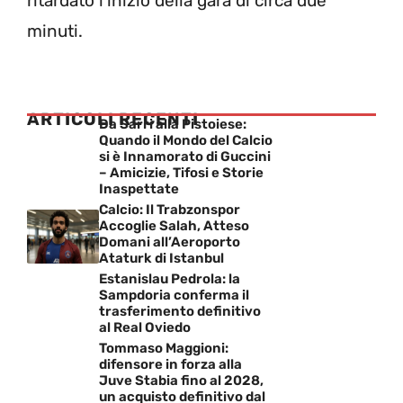
ritardato l’inizio della gara di circa due
minuti.
ARTICOLI RECENTI
Da Sarri alla Pistoiese:
Quando il Mondo del Calcio
si è Innamorato di Guccini
– Amicizie, Tifosi e Storie
Inaspettate
Calcio: Il Trabzonspor
Accoglie Salah, Atteso
Domani all’Aeroporto
Ataturk di Istanbul
Estanislau Pedrola: la
Sampdoria conferma il
trasferimento definitivo
al Real Oviedo
Tommaso Maggioni:
difensore in forza alla
Juve Stabia fino al 2028,
un acquisto definitivo dal