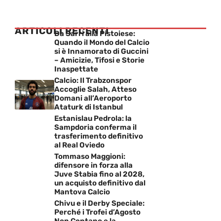
ARTICOLI RECENTI
Da Sarri alla Pistoiese:
Quando il Mondo del Calcio
si è Innamorato di Guccini
– Amicizie, Tifosi e Storie
Inaspettate
Calcio: Il Trabzonspor
Accoglie Salah, Atteso
Domani all’Aeroporto
Ataturk di Istanbul
Estanislau Pedrola: la
Sampdoria conferma il
trasferimento definitivo
al Real Oviedo
Tommaso Maggioni:
difensore in forza alla
Juve Stabia fino al 2028,
un acquisto definitivo dal
Mantova Calcio
Chivu e il Derby Speciale:
Perché i Trofei d’Agosto
Non Contano e la