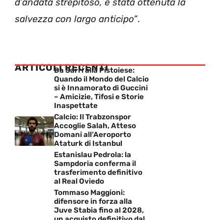
d’andata strepitoso, è stata ottenuta la
salvezza con largo anticipo”
.
ARTICOLI RECENTI
Da Sarri alla Pistoiese:
Quando il Mondo del Calcio
si è Innamorato di Guccini
– Amicizie, Tifosi e Storie
Inaspettate
Calcio: Il Trabzonspor
Accoglie Salah, Atteso
Domani all’Aeroporto
Ataturk di Istanbul
Estanislau Pedrola: la
Sampdoria conferma il
trasferimento definitivo
al Real Oviedo
Tommaso Maggioni:
difensore in forza alla
Juve Stabia fino al 2028,
un acquisto definitivo dal