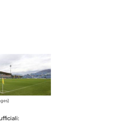
ages)
iciali: