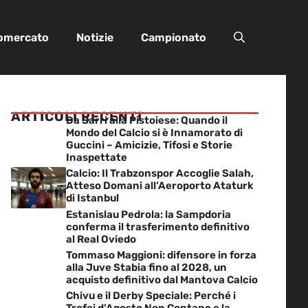
iomercato
Notizie
Campionato
ARTICOLI RECENTI
Da Sarri alla Pistoiese: Quando il
Mondo del Calcio si è Innamorato di
Guccini – Amicizie, Tifosi e Storie
Inaspettate
Calcio: Il Trabzonspor Accoglie Salah,
Atteso Domani all’Aeroporto Ataturk
di Istanbul
Estanislau Pedrola: la Sampdoria
conferma il trasferimento definitivo
al Real Oviedo
Tommaso Maggioni: difensore in forza
alla Juve Stabia fino al 2028, un
acquisto definitivo dal Mantova Calcio
Chivu e il Derby Speciale: Perché i
Trofei d’Agosto Non Contano e la