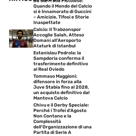
Da Sarri alla Pistoiese:
Quando il Mondo del Calcio
si è Innamorato di Guccini
– Amicizie, Tifosi e Storie
Inaspettate
Calcio: Il Trabzonspor
Accoglie Salah, Atteso
Domani all’Aeroporto
Ataturk di Istanbul
Estanislau Pedrola: la
Sampdoria conferma il
trasferimento definitivo
al Real Oviedo
Tommaso Maggioni:
difensore in forza alla
Juve Stabia fino al 2028,
un acquisto definitivo dal
Mantova Calcio
Chivu e il Derby Speciale:
Perché i Trofei d’Agosto
Non Contano e la
Complessità
dell’Organizzazione di una
Partita di Serie A