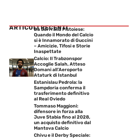
ARTICOLI RECENTI
Da Sarri alla Pistoiese:
Quando il Mondo del Calcio
si è Innamorato di Guccini
– Amicizie, Tifosi e Storie
Inaspettate
Calcio: Il Trabzonspor
Accoglie Salah, Atteso
Domani all’Aeroporto
Ataturk di Istanbul
Estanislau Pedrola: la
Sampdoria conferma il
trasferimento definitivo
al Real Oviedo
Tommaso Maggioni:
difensore in forza alla
Juve Stabia fino al 2028,
un acquisto definitivo dal
Mantova Calcio
Chivu e il Derby Speciale: