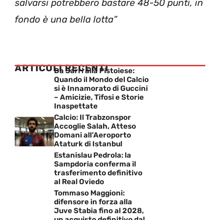
salvarsi potrebbero bastare 48-50 punti, in
fondo è una bella lotta”
ARTICOLI RECENTI
Da Sarri alla Pistoiese:
Quando il Mondo del Calcio
si è Innamorato di Guccini
– Amicizie, Tifosi e Storie
Inaspettate
Calcio: Il Trabzonspor
Accoglie Salah, Atteso
Domani all’Aeroporto
Ataturk di Istanbul
Estanislau Pedrola: la
Sampdoria conferma il
trasferimento definitivo
al Real Oviedo
Tommaso Maggioni:
difensore in forza alla
Juve Stabia fino al 2028,
un acquisto definitivo dal