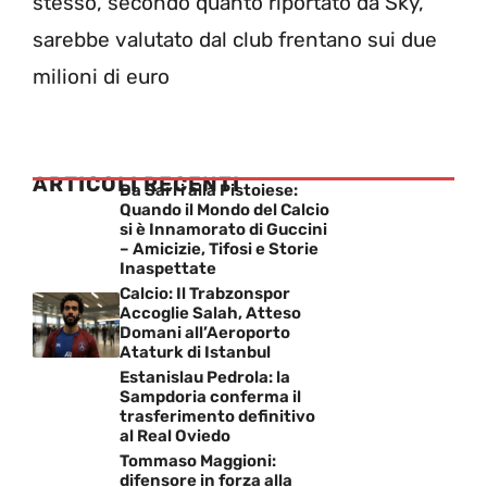
stesso, secondo quanto riportato da Sky,
sarebbe valutato dal club frentano sui due
milioni di euro
ARTICOLI RECENTI
Da Sarri alla Pistoiese:
Quando il Mondo del Calcio
si è Innamorato di Guccini
– Amicizie, Tifosi e Storie
Inaspettate
Calcio: Il Trabzonspor
Accoglie Salah, Atteso
Domani all’Aeroporto
Ataturk di Istanbul
Estanislau Pedrola: la
Sampdoria conferma il
trasferimento definitivo
al Real Oviedo
Tommaso Maggioni:
difensore in forza alla