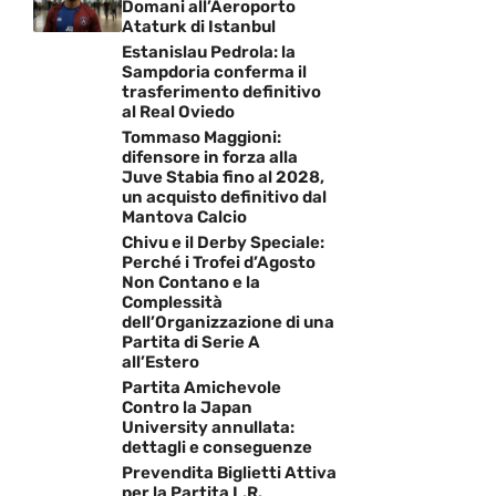
Domani all’Aeroporto
Ataturk di Istanbul
Estanislau Pedrola: la
Sampdoria conferma il
trasferimento definitivo
al Real Oviedo
Tommaso Maggioni:
difensore in forza alla
Juve Stabia fino al 2028,
un acquisto definitivo dal
Mantova Calcio
Chivu e il Derby Speciale:
Perché i Trofei d’Agosto
Non Contano e la
Complessità
dell’Organizzazione di una
Partita di Serie A
all’Estero
Partita Amichevole
Contro la Japan
University annullata:
dettagli e conseguenze
Prevendita Biglietti Attiva
per la Partita L.R.