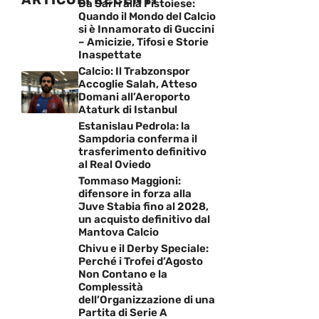
Da Sarri alla Pistoiese:
Quando il Mondo del Calcio
si è Innamorato di Guccini
– Amicizie, Tifosi e Storie
Inaspettate
Calcio: Il Trabzonspor
Accoglie Salah, Atteso
Domani all’Aeroporto
Ataturk di Istanbul
Estanislau Pedrola: la
Sampdoria conferma il
trasferimento definitivo
al Real Oviedo
Tommaso Maggioni:
difensore in forza alla
Juve Stabia fino al 2028,
un acquisto definitivo dal
Mantova Calcio
Chivu e il Derby Speciale:
Perché i Trofei d’Agosto
Non Contano e la
Complessità
dell’Organizzazione di una
Partita di Serie A