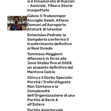
si è Innamorato di Guccini
– Amicizie, Tifosi e Storie
Inaspettate
Calcio: Il Trabzonspor
Accoglie Salah, Atteso
Domani all’Aeroporto
Ataturk di Istanbul
Estanislau Pedrola: la
Sampdoria conferma il
trasferimento definitivo
al Real Oviedo
Tommaso Maggioni:
difensore in forza alla
Juve Stabia fino al 2028,
un acquisto definitivo dal
Mantova Calcio
Chivu e il Derby Speciale:
Perché i Trofei d’Agosto
Non Contano e la
Complessità
dell’Organizzazione di una
Partita di Serie A
all’Estero
Partita Amichevole