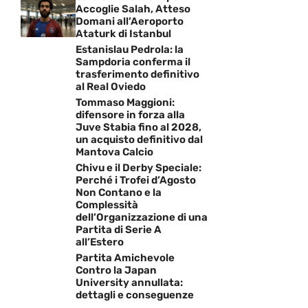
Accoglie Salah, Atteso
Domani all’Aeroporto
Ataturk di Istanbul
Estanislau Pedrola: la
Sampdoria conferma il
trasferimento definitivo
al Real Oviedo
Tommaso Maggioni:
difensore in forza alla
Juve Stabia fino al 2028,
un acquisto definitivo dal
Mantova Calcio
Chivu e il Derby Speciale:
Perché i Trofei d’Agosto
Non Contano e la
Complessità
dell’Organizzazione di una
Partita di Serie A
all’Estero
Partita Amichevole
Contro la Japan
University annullata:
dettagli e conseguenze