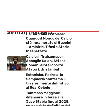
ARTICOLI RECENTI
Da Sarri alla Pistoiese:
Quando il Mondo del Calcio
si è Innamorato di Guccini
– Amicizie, Tifosi e Storie
Inaspettate
Calcio: Il Trabzonspor
Accoglie Salah, Atteso
Domani all’Aeroporto
Ataturk di Istanbul
Estanislau Pedrola: la
Sampdoria conferma il
trasferimento definitivo
al Real Oviedo
Tommaso Maggioni:
difensore in forza alla
Juve Stabia fino al 2028,
un acquisto definitivo dal