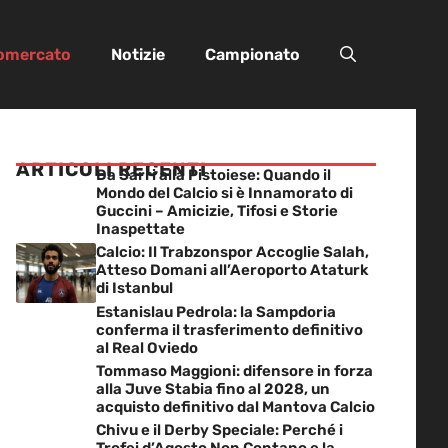
iomercato
Notizie
Campionato
ARTICOLI RECENTI
Da Sarri alla Pistoiese: Quando il
Mondo del Calcio si è Innamorato di
Guccini – Amicizie, Tifosi e Storie
Inaspettate
Calcio: Il Trabzonspor Accoglie Salah,
Atteso Domani all’Aeroporto Ataturk
di Istanbul
Estanislau Pedrola: la Sampdoria
conferma il trasferimento definitivo
al Real Oviedo
Tommaso Maggioni: difensore in forza
alla Juve Stabia fino al 2028, un
acquisto definitivo dal Mantova Calcio
Chivu e il Derby Speciale: Perché i
Trofei d’Agosto Non Contano e la