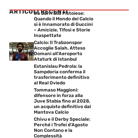
ARTICOLI RECENTI
Da Sarri alla Pistoiese:
Quando il Mondo del Calcio
si è Innamorato di Guccini
– Amicizie, Tifosi e Storie
Inaspettate
Calcio: Il Trabzonspor
Accoglie Salah, Atteso
Domani all’Aeroporto
Ataturk di Istanbul
Estanislau Pedrola: la
Sampdoria conferma il
trasferimento definitivo
al Real Oviedo
Tommaso Maggioni:
difensore in forza alla
Juve Stabia fino al 2028,
un acquisto definitivo dal
Mantova Calcio
Chivu e il Derby Speciale:
Perché i Trofei d’Agosto
Non Contano e la
Complessità