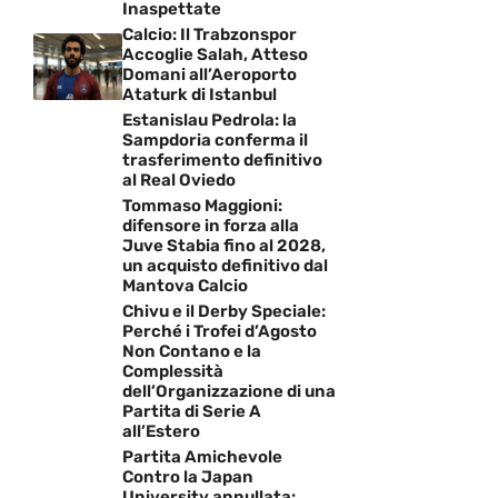
Inaspettate
Calcio: Il Trabzonspor
Accoglie Salah, Atteso
Domani all’Aeroporto
Ataturk di Istanbul
Estanislau Pedrola: la
Sampdoria conferma il
trasferimento definitivo
al Real Oviedo
Tommaso Maggioni:
difensore in forza alla
Juve Stabia fino al 2028,
un acquisto definitivo dal
Mantova Calcio
Chivu e il Derby Speciale:
Perché i Trofei d’Agosto
Non Contano e la
Complessità
dell’Organizzazione di una
Partita di Serie A
all’Estero
Partita Amichevole
Contro la Japan
University annullata: