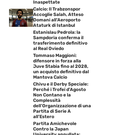
Inaspettate
Calcio: Il Trabzonspor
Accoglie Salah, Atteso
Domani all’Aeroporto
Ataturk di Istanbul
Estanislau Pedrola: la
Sampdoria conferma il
trasferimento definitivo
al Real Oviedo
Tommaso Maggioni:
difensore in forza alla
Juve Stabia fino al 2028,
un acquisto definitivo dal
Mantova Calcio
Chivu e il Derby Speciale:
Perché i Trofei d’Agosto
Non Contano e la
Complessità
dell’Organizzazione di una
Partita di Serie A
all’Estero
Partita Amichevole
Contro la Japan
University annullata: