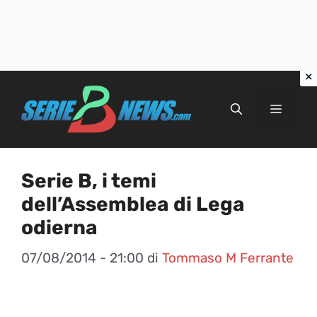
Vai
al
Menu
contenuto
Serie B, i temi
dell’Assemblea di Lega
odierna
07/08/2014 - 21:00
di
Tommaso M Ferrante