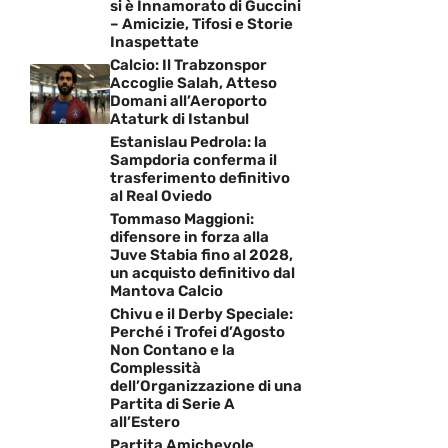
si è Innamorato di Guccini
– Amicizie, Tifosi e Storie
Inaspettate
Calcio: Il Trabzonspor
Accoglie Salah, Atteso
Domani all’Aeroporto
Ataturk di Istanbul
Estanislau Pedrola: la
Sampdoria conferma il
trasferimento definitivo
al Real Oviedo
Tommaso Maggioni:
difensore in forza alla
Juve Stabia fino al 2028,
un acquisto definitivo dal
Mantova Calcio
Chivu e il Derby Speciale:
Perché i Trofei d’Agosto
Non Contano e la
Complessità
dell’Organizzazione di una
Partita di Serie A
all’Estero
Partita Amichevole