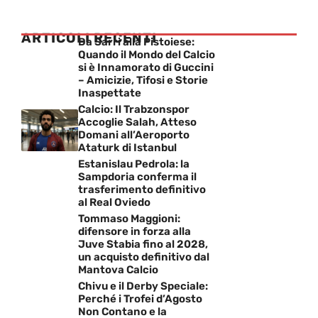
ARTICOLI RECENTI
Da Sarri alla Pistoiese:
Quando il Mondo del Calcio
si è Innamorato di Guccini
– Amicizie, Tifosi e Storie
Inaspettate
Calcio: Il Trabzonspor
Accoglie Salah, Atteso
Domani all’Aeroporto
Ataturk di Istanbul
Estanislau Pedrola: la
Sampdoria conferma il
trasferimento definitivo
al Real Oviedo
Tommaso Maggioni:
difensore in forza alla
Juve Stabia fino al 2028,
un acquisto definitivo dal
Mantova Calcio
Chivu e il Derby Speciale:
Perché i Trofei d’Agosto
Non Contano e la