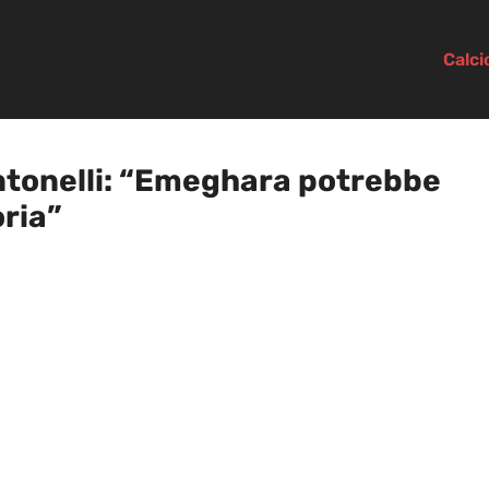
Calc
ntonelli: “Emeghara potrebbe
ria”