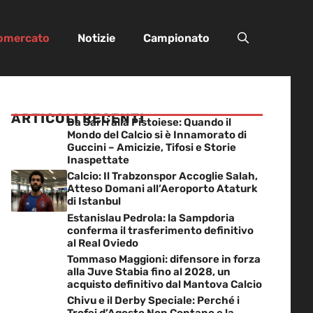
iomercato
Notizie
Campionato
ARTICOLI RECENTI
Da Sarri alla Pistoiese: Quando il
Mondo del Calcio si è Innamorato di
Guccini – Amicizie, Tifosi e Storie
Inaspettate
Calcio: Il Trabzonspor Accoglie Salah,
Atteso Domani all’Aeroporto Ataturk
di Istanbul
Estanislau Pedrola: la Sampdoria
conferma il trasferimento definitivo
al Real Oviedo
Tommaso Maggioni: difensore in forza
alla Juve Stabia fino al 2028, un
acquisto definitivo dal Mantova Calcio
Chivu e il Derby Speciale: Perché i
Trofei d’Agosto Non Contano e la