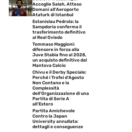
Accoglie Salah, Atteso
Domani all’Aeroporto
Ataturk di Istanbul
Estanislau Pedrola: la
Sampdoria conferma il
trasferimento definitivo
al Real Oviedo
Tommaso Maggioni:
difensore in forza alla
Juve Stabia fino al 2028,
un acquisto definitivo dal
Mantova Calcio
Chivu e il Derby Speciale:
Perché i Trofei d’Agosto
Non Contano e la
Complessità
dell’Organizzazione di una
Partita di Serie A
all’Estero
Partita Amichevole
Contro la Japan
University annullata:
dettagli e conseguenze