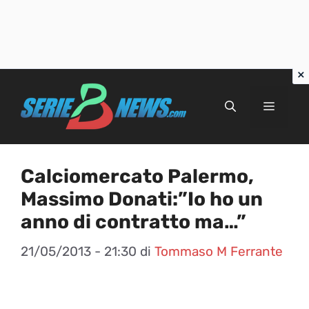
Vai
al
Menu
contenuto
Calciomercato Palermo,
Massimo Donati:”Io ho un
anno di contratto ma…”
21/05/2013 - 21:30
di
Tommaso M Ferrante