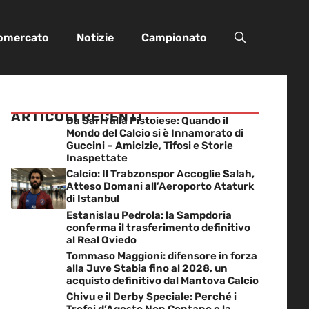
iomercato
Notizie
Campionato
ARTICOLI RECENTI
Da Sarri alla Pistoiese: Quando il
Mondo del Calcio si è Innamorato di
Guccini – Amicizie, Tifosi e Storie
Inaspettate
Calcio: Il Trabzonspor Accoglie Salah,
Atteso Domani all’Aeroporto Ataturk
di Istanbul
Estanislau Pedrola: la Sampdoria
conferma il trasferimento definitivo
al Real Oviedo
Tommaso Maggioni: difensore in forza
alla Juve Stabia fino al 2028, un
acquisto definitivo dal Mantova Calcio
Chivu e il Derby Speciale: Perché i
Trofei d’Agosto Non Contano e la