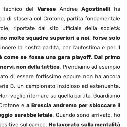
 tecnico del
Varese
Andrea
Agostinelli
ha
ida di stasera col Crotone, partita fondamentale
le, riportate dal sito ufficiale della società:
ano molte squadre superiori a noi, forse solo
ncere la nostra partita, per l’autostima e per il
è come se fosse una gara playoff. Dal primo
ervi, non della tattica
. Prendiamo ad esempio
rato di essere fortissimo eppure non ha ancora
erie B, un campionato insidioso ed estenuante.
 Non voglio ritornare su quella partita. Guardiamo
l Crotone e
a Brescia andremo per sbloccare il
reggio sarebbe letale
. Quando sono arrivato, ho
 positive sul campo.
Ho lavorato sulla mentalità