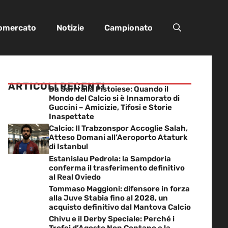
iomercato
Notizie
Campionato
ARTICOLI RECENTI
Da Sarri alla Pistoiese: Quando il
Mondo del Calcio si è Innamorato di
Guccini – Amicizie, Tifosi e Storie
Inaspettate
Calcio: Il Trabzonspor Accoglie Salah,
Atteso Domani all’Aeroporto Ataturk
di Istanbul
Estanislau Pedrola: la Sampdoria
conferma il trasferimento definitivo
al Real Oviedo
Tommaso Maggioni: difensore in forza
alla Juve Stabia fino al 2028, un
acquisto definitivo dal Mantova Calcio
Chivu e il Derby Speciale: Perché i
Trofei d’Agosto Non Contano e la