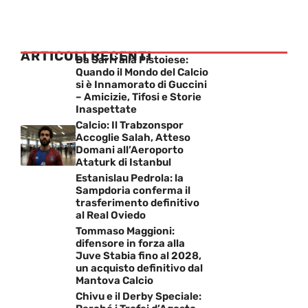
ARTICOLI RECENTI
Da Sarri alla Pistoiese:
Quando il Mondo del Calcio
si è Innamorato di Guccini
– Amicizie, Tifosi e Storie
Inaspettate
Calcio: Il Trabzonspor
Accoglie Salah, Atteso
Domani all’Aeroporto
Ataturk di Istanbul
Estanislau Pedrola: la
Sampdoria conferma il
trasferimento definitivo
al Real Oviedo
Tommaso Maggioni:
difensore in forza alla
Juve Stabia fino al 2028,
un acquisto definitivo dal
Mantova Calcio
Chivu e il Derby Speciale: