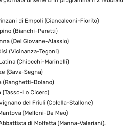
a giornata di serie B in programma il 2 febbraio
Pinzani di Empoli (Ciancaleoni-Fiorito)
pino (Bianchi-Peretti)
venna (Del Giovane-Alassio)
disi (Vicinanza-Tegoni)
 Latina (Chiocchi-Marinelli)
nze (Gava-Segna)
ia (Ranghetti-Bolano)
no (Tasso-Lo Cicero)
ignano del Friuli (Colella-Stallone)
i Mantova (Melloni-De Meo)
 Abbattista di Molfetta (Manna-Valeriani).