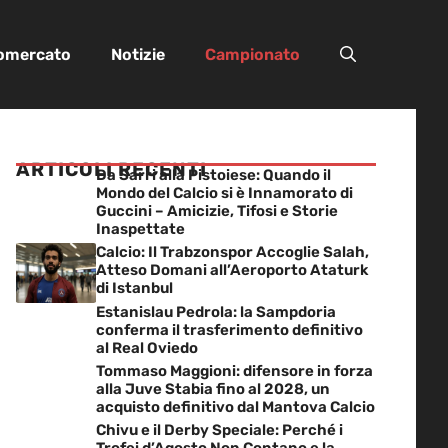
iomercato
Notizie
Campionato
ARTICOLI RECENTI
Da Sarri alla Pistoiese: Quando il
Mondo del Calcio si è Innamorato di
Guccini – Amicizie, Tifosi e Storie
Inaspettate
Calcio: Il Trabzonspor Accoglie Salah,
Atteso Domani all’Aeroporto Ataturk
di Istanbul
Estanislau Pedrola: la Sampdoria
conferma il trasferimento definitivo
al Real Oviedo
Tommaso Maggioni: difensore in forza
alla Juve Stabia fino al 2028, un
acquisto definitivo dal Mantova Calcio
Chivu e il Derby Speciale: Perché i
Trofei d’Agosto Non Contano e la