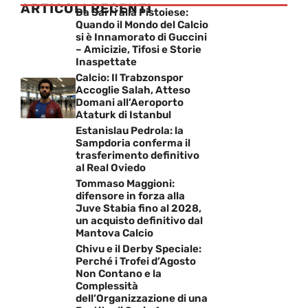
ARTICOLI RECENTI
Da Sarri alla Pistoiese:
Quando il Mondo del Calcio
si è Innamorato di Guccini
– Amicizie, Tifosi e Storie
Inaspettate
Calcio: Il Trabzonspor
Accoglie Salah, Atteso
Domani all’Aeroporto
Ataturk di Istanbul
Estanislau Pedrola: la
Sampdoria conferma il
trasferimento definitivo
al Real Oviedo
Tommaso Maggioni:
difensore in forza alla
Juve Stabia fino al 2028,
un acquisto definitivo dal
Mantova Calcio
Chivu e il Derby Speciale:
Perché i Trofei d’Agosto
Non Contano e la
Complessità
dell’Organizzazione di una