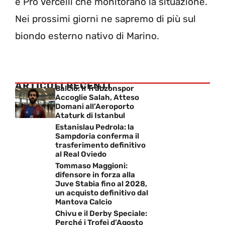
e Pro Vercelli che monitorano la situazione.
Nei prossimi giorni ne sapremo di più sul
biondo esterno nativo di Marino.
ARTICOLI RECENTI
Calcio: Il Trabzonspor
Accoglie Salah, Atteso
Domani all’Aeroporto
Ataturk di Istanbul
Estanislau Pedrola: la
Sampdoria conferma il
trasferimento definitivo
al Real Oviedo
Tommaso Maggioni:
difensore in forza alla
Juve Stabia fino al 2028,
un acquisto definitivo dal
Mantova Calcio
Chivu e il Derby Speciale:
Perché i Trofei d’Agosto