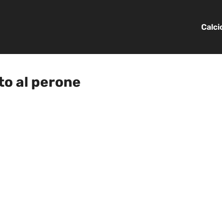
Calc
to al perone