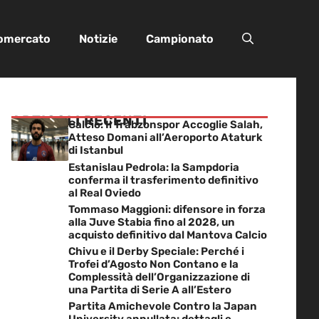
iomercato
Notizie
Campionato
ARTICOLI RECENTI
Calcio: Il Trabzonspor Accoglie Salah,
Atteso Domani all’Aeroporto Ataturk
di Istanbul
Estanislau Pedrola: la Sampdoria
conferma il trasferimento definitivo
al Real Oviedo
Tommaso Maggioni: difensore in forza
alla Juve Stabia fino al 2028, un
acquisto definitivo dal Mantova Calcio
Chivu e il Derby Speciale: Perché i
Trofei d’Agosto Non Contano e la
Complessità dell’Organizzazione di
una Partita di Serie A all’Estero
Partita Amichevole Contro la Japan
University annullata: dettagli e