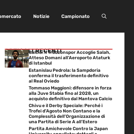
iomercato
Notizie
Campionato
ARTICOLI RECENTI
Calcio: Il Trabzonspor Accoglie Salah,
Atteso Domani all’Aeroporto Ataturk
di Istanbul
Estanislau Pedrola: la Sampdoria
conferma il trasferimento definitivo
al Real Oviedo
Tommaso Maggioni: difensore in forza
alla Juve Stabia fino al 2028, un
acquisto definitivo dal Mantova Calcio
Chivu e il Derby Speciale: Perché i
Trofei d’Agosto Non Contano e la
Complessità dell’Organizzazione di
una Partita di Serie A all’Estero
Partita Amichevole Contro la Japan
University annullata: dettagli e