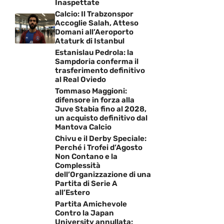
Inaspettate
Calcio: Il Trabzonspor
Accoglie Salah, Atteso
Domani all’Aeroporto
Ataturk di Istanbul
Estanislau Pedrola: la
Sampdoria conferma il
trasferimento definitivo
al Real Oviedo
Tommaso Maggioni:
difensore in forza alla
Juve Stabia fino al 2028,
un acquisto definitivo dal
Mantova Calcio
Chivu e il Derby Speciale:
Perché i Trofei d’Agosto
Non Contano e la
Complessità
dell’Organizzazione di una
Partita di Serie A
all’Estero
Partita Amichevole
Contro la Japan
University annullata: