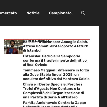
iomercato
Notizie
Campionato
ARTICOLI RECENTI
Calcio: Il Trabzonspor Accoglie Salah,
Atteso Domani all’Aeroporto Ataturk
di Istanbul
Estanislau Pedrola: la Sampdoria
conferma il trasferimento definitivo
al Real Oviedo
Tommaso Maggioni: difensore in forza
alla Juve Stabia fino al 2028, un
acquisto definitivo dal Mantova Calcio
Chivu e il Derby Speciale: Perché i
Trofei d’Agosto Non Contano e la
Complessità dell’Organizzazione di
una Partita di Serie A all’Estero
Partita Amichevole Contro la Japan
University annullata: dettagli e