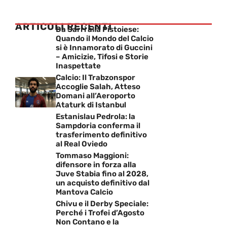
ARTICOLI RECENTI
Da Sarri alla Pistoiese:
Quando il Mondo del Calcio
si è Innamorato di Guccini
– Amicizie, Tifosi e Storie
Inaspettate
Calcio: Il Trabzonspor
Accoglie Salah, Atteso
Domani all’Aeroporto
Ataturk di Istanbul
Estanislau Pedrola: la
Sampdoria conferma il
trasferimento definitivo
al Real Oviedo
Tommaso Maggioni:
difensore in forza alla
Juve Stabia fino al 2028,
un acquisto definitivo dal
Mantova Calcio
Chivu e il Derby Speciale:
Perché i Trofei d’Agosto
Non Contano e la