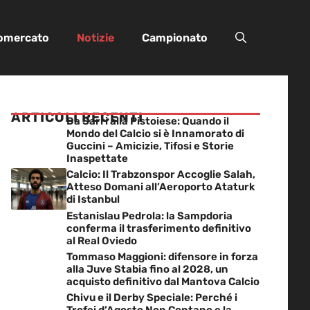
iomercato
Notizie
Campionato
ARTICOLI RECENTI
Da Sarri alla Pistoiese: Quando il
Mondo del Calcio si è Innamorato di
Guccini – Amicizie, Tifosi e Storie
Inaspettate
Calcio: Il Trabzonspor Accoglie Salah,
Atteso Domani all’Aeroporto Ataturk
di Istanbul
Estanislau Pedrola: la Sampdoria
conferma il trasferimento definitivo
al Real Oviedo
Tommaso Maggioni: difensore in forza
alla Juve Stabia fino al 2028, un
acquisto definitivo dal Mantova Calcio
Chivu e il Derby Speciale: Perché i
Trofei d’Agosto Non Contano e la