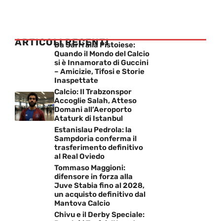
ARTICOLI RECENTI
Da Sarri alla Pistoiese:
Quando il Mondo del Calcio
si è Innamorato di Guccini
– Amicizie, Tifosi e Storie
Inaspettate
Calcio: Il Trabzonspor
Accoglie Salah, Atteso
Domani all’Aeroporto
Ataturk di Istanbul
Estanislau Pedrola: la
Sampdoria conferma il
trasferimento definitivo
al Real Oviedo
Tommaso Maggioni:
difensore in forza alla
Juve Stabia fino al 2028,
un acquisto definitivo dal
Mantova Calcio
Chivu e il Derby Speciale: