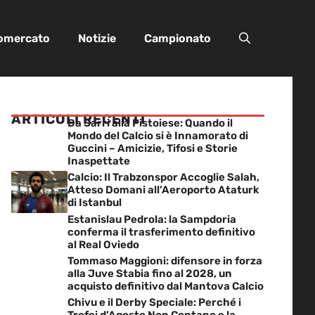
iomercato
Notizie
Campionato
ARTICOLI RECENTI
Da Sarri alla Pistoiese: Quando il
Mondo del Calcio si è Innamorato di
Guccini – Amicizie, Tifosi e Storie
Inaspettate
Calcio: Il Trabzonspor Accoglie Salah,
Atteso Domani all’Aeroporto Ataturk
di Istanbul
Estanislau Pedrola: la Sampdoria
conferma il trasferimento definitivo
al Real Oviedo
Tommaso Maggioni: difensore in forza
alla Juve Stabia fino al 2028, un
acquisto definitivo dal Mantova Calcio
Chivu e il Derby Speciale: Perché i
Trofei d’Agosto Non Contano e la