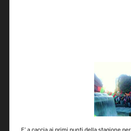
E’ a caccia ai primi punti della stagione p