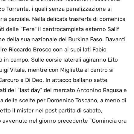
o Torrente, i quali senza penalizzazione si
ia parziale. Nella delicata trasferta di domenica
i delle “Fere” il centrocampista esterno Salif
ne della sua nazionale del Burkina Faso. Davanti
re Riccardo Brosco con ai suoi lati Fabio
o in campo. Sulle corsie laterali agiranno Lito
uigi Vitale, mentre con Miglietta al centro si
Carcuro e Di Deo. In attacco ballano sette
rivati del “last day” del mercato Antonino Ragusa e
na delle scelte per Domenico Toscano, a meno di
to il mister nel post partita di sabato,
co avvenuto nel giorno precedente “Comincia ora