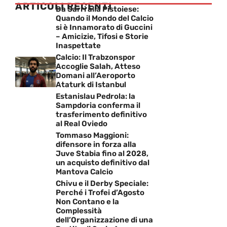
ARTICOLI RECENTI
Da Sarri alla Pistoiese:
Quando il Mondo del Calcio
si è Innamorato di Guccini
– Amicizie, Tifosi e Storie
Inaspettate
Calcio: Il Trabzonspor
Accoglie Salah, Atteso
Domani all’Aeroporto
Ataturk di Istanbul
Estanislau Pedrola: la
Sampdoria conferma il
trasferimento definitivo
al Real Oviedo
Tommaso Maggioni:
difensore in forza alla
Juve Stabia fino al 2028,
un acquisto definitivo dal
Mantova Calcio
Chivu e il Derby Speciale:
Perché i Trofei d’Agosto
Non Contano e la
Complessità
dell’Organizzazione di una