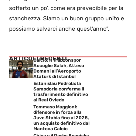
sofferto un po’, come era prevedibile per la
stanchezza. Siamo un buon gruppo unito e
possiamo salvarci anche quest’anno”.
ARTICOLI RECENTI
Calcio: Il Trabzonspor
Accoglie Salah, Atteso
Domani all’Aeroporto
Ataturk di Istanbul
Estanislau Pedrola: la
Sampdoria conferma il
trasferimento definitivo
al Real Oviedo
Tommaso Maggioni:
difensore in forza alla
Juve Stabia fino al 2028,
un acquisto definitivo dal
Mantova Calcio
Chivu e il Derby Speciale: