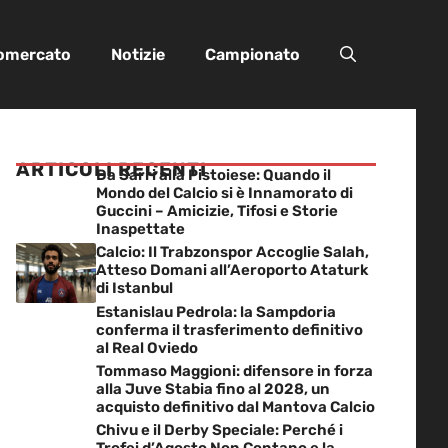
iomercato
Notizie
Campionato
ARTICOLI RECENTI
Da Sarri alla Pistoiese: Quando il
Mondo del Calcio si è Innamorato di
Guccini – Amicizie, Tifosi e Storie
Inaspettate
Calcio: Il Trabzonspor Accoglie Salah,
Atteso Domani all’Aeroporto Ataturk
di Istanbul
Estanislau Pedrola: la Sampdoria
conferma il trasferimento definitivo
al Real Oviedo
Tommaso Maggioni: difensore in forza
alla Juve Stabia fino al 2028, un
acquisto definitivo dal Mantova Calcio
Chivu e il Derby Speciale: Perché i
Trofei d’Agosto Non Contano e la