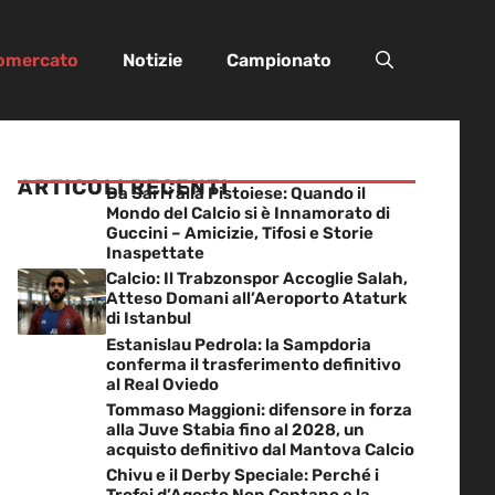
iomercato
Notizie
Campionato
ARTICOLI RECENTI
Da Sarri alla Pistoiese: Quando il
Mondo del Calcio si è Innamorato di
Guccini – Amicizie, Tifosi e Storie
Inaspettate
Calcio: Il Trabzonspor Accoglie Salah,
Atteso Domani all’Aeroporto Ataturk
di Istanbul
Estanislau Pedrola: la Sampdoria
conferma il trasferimento definitivo
al Real Oviedo
Tommaso Maggioni: difensore in forza
alla Juve Stabia fino al 2028, un
acquisto definitivo dal Mantova Calcio
Chivu e il Derby Speciale: Perché i
Trofei d’Agosto Non Contano e la