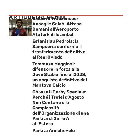
ARTICOLI RECENTI
Calcio: Il Trabzonspor
Accoglie Salah, Atteso
Domani all’Aeroporto
Ataturk di Istanbul
Estanislau Pedrola: la
Sampdoria conferma il
trasferimento definitivo
al Real Oviedo
Tommaso Maggioni:
difensore in forza alla
Juve Stabia fino al 2028,
un acquisto definitivo dal
Mantova Calcio
Chivu e il Derby Speciale:
Perché i Trofei d’Agosto
Non Contano e la
Complessità
dell’Organizzazione di una
Partita di Serie A
all’Estero
Partita Amichevole