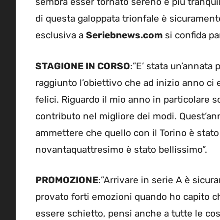
sembra esser tornato sereno e più tranquillo
di questa galoppata trionfale è sicuramen
esclusiva a
Seriebnews.com
si confida pa
STAGIONE IN CORSO
:”E’ stata un’annata 
raggiunto l’obiettivo che ad inizio anno ci
felici. Riguardo il mio anno in particolare
contributo nel migliore dei modi. Quest’ann
ammettere che quello con il Torino è stato i
novantaquattresimo è stato bellissimo”.
PROMOZIONE
:”Arrivare in serie A è sicu
provato forti emozioni quando ho capito c
essere schietto, pensi anche a tutte le co