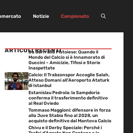
iomercato
Notizie
Campionato
ARTICOLI RECENTI
Da Sarri alla Pistoiese: Quando il
Mondo del Calcio si è Innamorato di
Guccini – Amicizie, Tifosi e Storie
Inaspettate
Calcio: Il Trabzonspor Accoglie Salah,
Atteso Domani all’Aeroporto Ataturk
di Istanbul
Estanislau Pedrola: la Sampdoria
conferma il trasferimento definitivo
al Real Oviedo
Tommaso Maggioni: difensore in forza
alla Juve Stabia fino al 2028, un
acquisto definitivo dal Mantova Calcio
Chivu e il Derby Speciale: Perché i
Trofei d’Agosto Non Contano e la