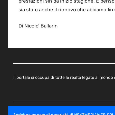
prestazioni sin da inizio stagione. E pens
sia stato anche il rinnovo che abbiamo firm
Di Nicolo’ Ballarin
Il portale si occupa di tutte le realtà legate al mond
Seriebnews.com di proprietà di NEXTMEDIAWEB SRL - V