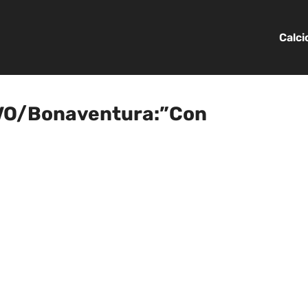
Calc
IVO/Bonaventura:”Con