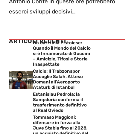
Antonio Conte in queste ore potrebbero
esserci sviluppi decisivi…
ARTICOLI RECENTI
Da Sarri alla Pistoiese:
Quando il Mondo del Calcio
si è Innamorato di Guccini
– Amicizie, Tifosi e Storie
Inaspettate
Calcio: Il Trabzonspor
Accoglie Salah, Atteso
Domani all’Aeroporto
Ataturk di Istanbul
Estanislau Pedrola: la
Sampdoria conferma il
trasferimento definitivo
al Real Oviedo
Tommaso Maggioni:
difensore in forza alla
Juve Stabia fino al 2028,
un acquisto definitivo dal