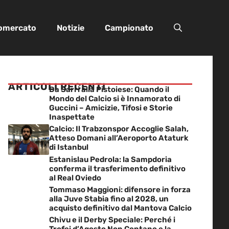
iomercato
Notizie
Campionato
ARTICOLI RECENTI
Da Sarri alla Pistoiese: Quando il
Mondo del Calcio si è Innamorato di
Guccini – Amicizie, Tifosi e Storie
Inaspettate
Calcio: Il Trabzonspor Accoglie Salah,
Atteso Domani all’Aeroporto Ataturk
di Istanbul
Estanislau Pedrola: la Sampdoria
conferma il trasferimento definitivo
al Real Oviedo
Tommaso Maggioni: difensore in forza
alla Juve Stabia fino al 2028, un
acquisto definitivo dal Mantova Calcio
Chivu e il Derby Speciale: Perché i
Trofei d’Agosto Non Contano e la