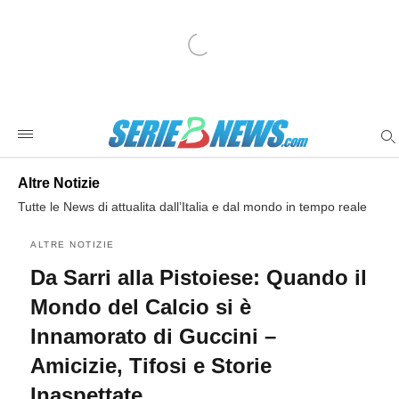
Da+Sarri+alla+Pistoiese%3A+Quando+il+Mondo+del+Calcio
seriebnewscom
/2026/08/06/da-
sarri-
alla-
pistoiese-
quando-
il-
mondo-
del-
calcio-
si-
Altre Notizie
e-
innamorato-
Tutte le News di attualita dall’Italia e dal mondo in tempo reale
di-
guccini-
amicizie-
ALTRE NOTIZIE
tifosi-
Da Sarri alla Pistoiese: Quando il
e-
storie-
inaspettate/amp/
Mondo del Calcio si è
Innamorato di Guccini –
Amicizie, Tifosi e Storie
Inaspettate